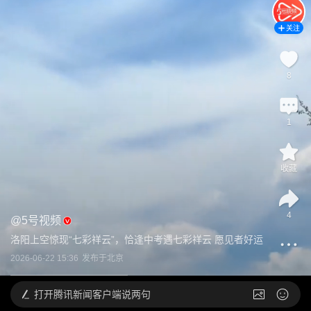
关注
8
1
收藏
4
@
5号视频
洛阳上空惊现“七彩祥云”，恰逢中考遇七彩祥云 愿见者好运
2026-06-22 15:36
发布于
北京
打开
腾讯新闻客户端说两句