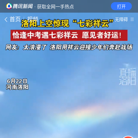
· 获取全网一手热点
打开
首页
视频
无障碍