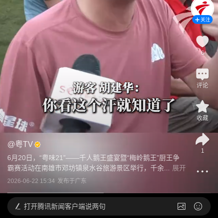
关注
6
评论
收藏
@
粤TV
1
6月20日，“粤味21”——千人鹅王盛宴暨“梅岭鹅王”厨王争
霸赛活动在南雄市邓坊镇泉水谷旅游景区举行，千余...
展开
2026-06-22 15:34
发布于
广东
打开
腾讯新闻客户端说两句