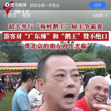
· 获取全网一手热点
打开
首页
视频
无障碍