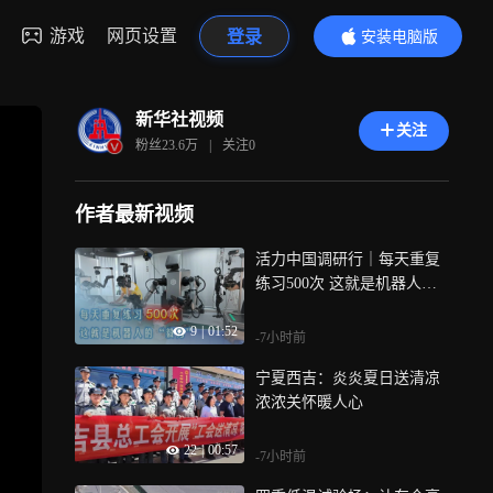
游戏
网页设置
登录
安装电脑版
内容更精彩
新华社视频
关注
粉丝
23.6万
|
关注
0
作者最新视频
活力中国调研行｜每天重复
练习500次 这就是机器人的
“毅力”
9
|
01:52
-7小时前
宁夏西吉：炎炎夏日送清凉
浓浓关怀暖人心
22
|
00:57
-7小时前