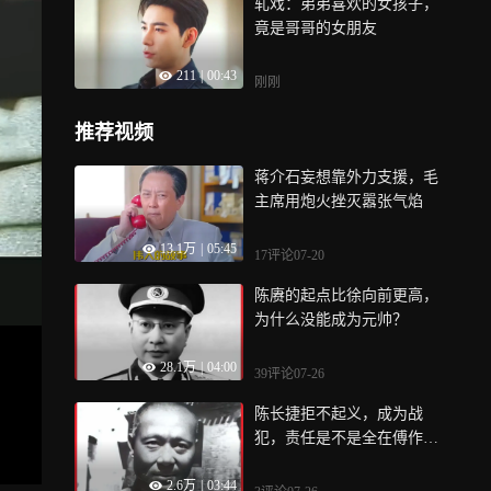
轧戏：弟弟喜欢的女孩子，
竟是哥哥的女朋友
211
|
00:43
刚刚
推荐视频
蒋介石妄想靠外力支援，毛
主席用炮火挫灭嚣张气焰
13.1万
|
05:45
17评论
07-20
陈赓的起点比徐向前更高，
为什么没能成为元帅？
28.1万
|
04:00
39评论
07-26
陈长捷拒不起义，成为战
犯，责任是不是全在傅作
义？
2.6万
|
03:44