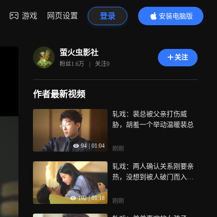
游戏
网页设置
登录
安装电脑版
内容更精彩
萤火虫影社
关注
粉丝
1.6万
|
关注
0
作者最新视频
轧戏：裴总被父亲打伤威
胁，胡羞一个举动温暖裴总
94
|
01:04
刚刚
轧戏：两人确认关系刚要亲
热，没想到被人破门而入打
断
192
|
01:18
刚刚