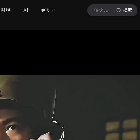
财经
AI
更多
萤火虫影社
搜索