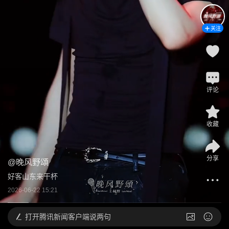
关注
评论
收藏
分享
@
晚风野頌
好客山东来干杯
2026-06-22 15:21
打开
腾讯新闻客户端说两句