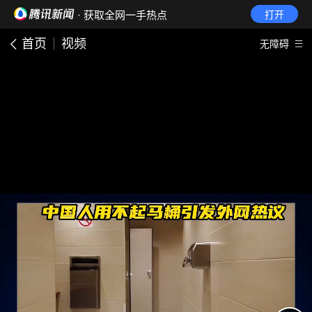
· 获取全网一手热点
打开
首页
视频
无障碍