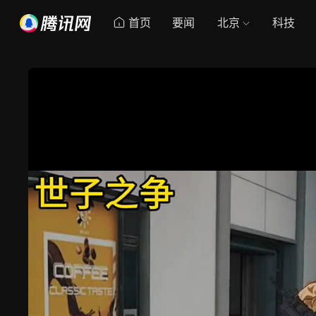
首页
要闻
北京
科技