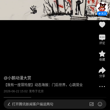
关注
评论
收藏
分享
@
小鹅动漫大赏
【我有一座冒险屋】动态海报：门后世界，心跳营业
2026-06-22 15:02
发布于
北京
打开
腾讯新闻客户端说两句