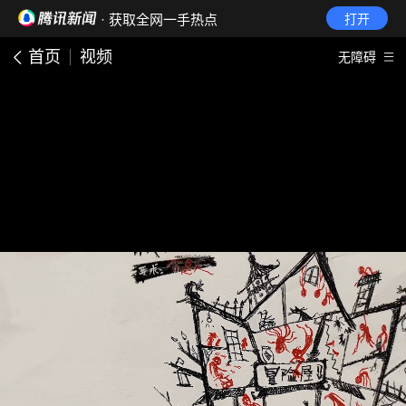
· 获取全网一手热点
打开
首页
视频
无障碍