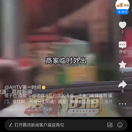
关注
7
评论
1
@
AHTV第一时间
6
猴子也“成精”！组团撬冰柜扫货20多瓶，还专门安排放哨 撬
门、拿饮料、放哨分工明确！网友：商家调监控都不...
展开
2026-06-22 15:02
发布于
安徽
打开
腾讯新闻客户端说两句