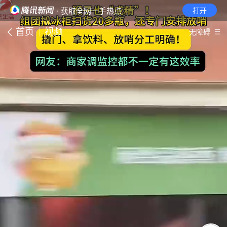
· 获取全网一手热点
打开
首页
视频
无障碍