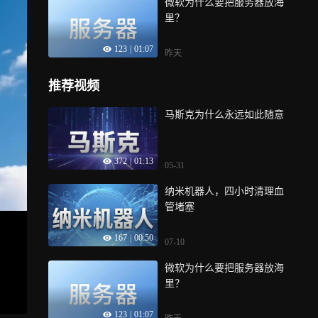
微软为什么要把服务器放海
里？
123
|
01:07
昨天
推荐视频
马斯克为什么永远如此随意
372
|
01:13
05-31
纳米机器人，四小时清理血
管堵塞
167
|
00:50
07-10
微软为什么要把服务器放海
里？
123
|
01:07