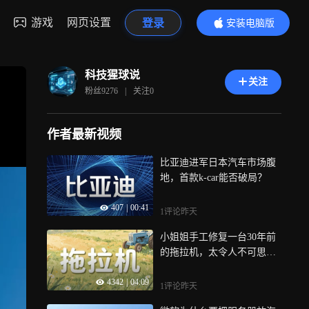
游戏
网页设置
登录
安装电脑版
内容更精彩
科技猩球说
关注
粉丝
9276
|
关注
0
作者最新视频
比亚迪进军日本汽车市场腹
地，首款k-car能否破局？
407
|
00:41
1评论
昨天
小姐姐手工修复一台30年前
的拖拉机，太令人不可思议
了
4342
|
04:09
1评论
昨天