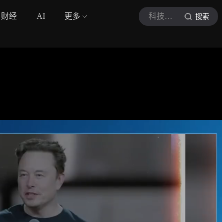
财经
AI
更多
科技猩球说
搜索