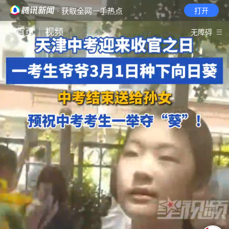
· 获取全网一手热点
打开
首页
视频
无障碍