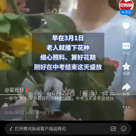
关注
1
评论
收藏
@
星视频
分享
一举夺“葵”！爷爷算好时间种向日葵，中考当天亲手送给孙
女
2026-06-22 14:37
发布于
上海
打开
腾讯新闻客户端说两句