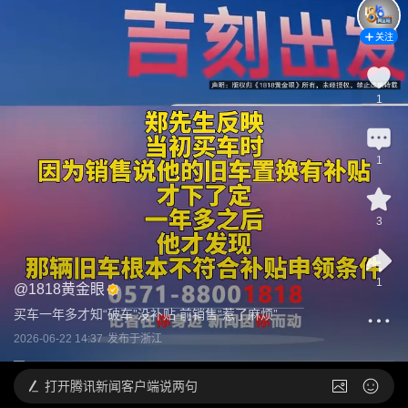
关注
1
1
3
1
@
1818黄金眼
买车一年多才知“破车”没补贴 前销售“惹了麻烦”
2026-06-22 14:37
发布于
浙江
打开
腾讯新闻客户端说两句