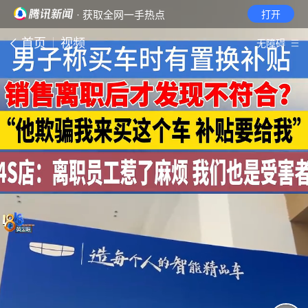
· 获取全网一手热点
打开
首页
视频
无障碍