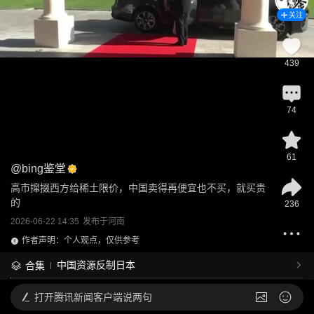
关注
439
74
61
@
bing鉴堂
高市撺掇西方给稀土限价，中国卖得再便宜也不买，就买贵
的
236
2026-06-22 14:35
发布于
河南
作者声明：个人观点，仅供参考
中国资源反制日本
合集
打开
腾讯新闻客户端说两句