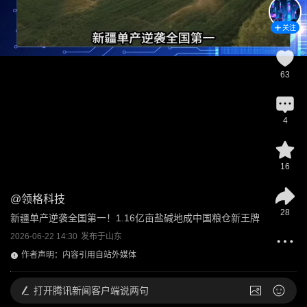
关注
63
4
16
@
领格科技
28
新疆单产逆袭全国第一！1.16亿亩盐碱地成中国粮仓新王牌
2026-06-22 14:30
发布于
山东
作者声明：内容引用自站外媒体
打开
腾讯新闻客户端说两句