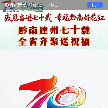
· 获取全网一手热点
打开
首页
视频
无障碍