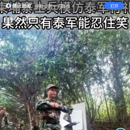
· 获取全网一手热点
打开
首页
视频
无障碍