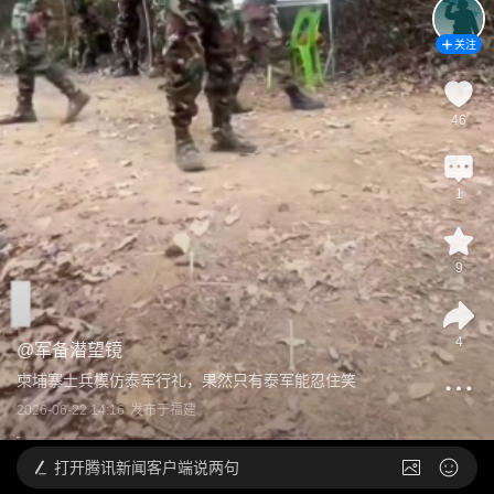
关注
46
1
9
4
@
军备潜望镜
柬埔寨士兵模仿泰军行礼，果然只有泰军能忍住笑
2026-06-22 14:16
发布于
福建
打开
腾讯新闻客户端说两句