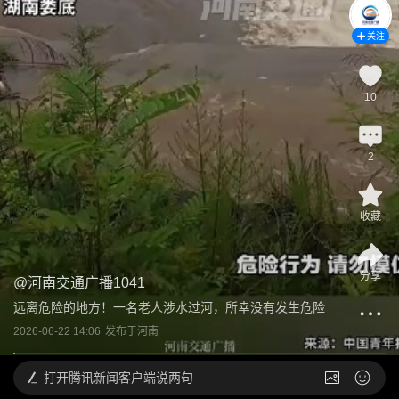
关注
10
2
收藏
分享
@
河南交通广播1041
远离危险的地方！一名老人涉水过河，所幸没有发生危险
2026-06-22 14:06
发布于
河南
打开
腾讯新闻客户端说两句