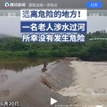
· 获取全网一手热点
打开
首页
视频
无障碍