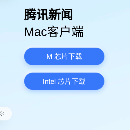
高清视频·更流畅
腾讯新
Mac客
M 芯
Intel