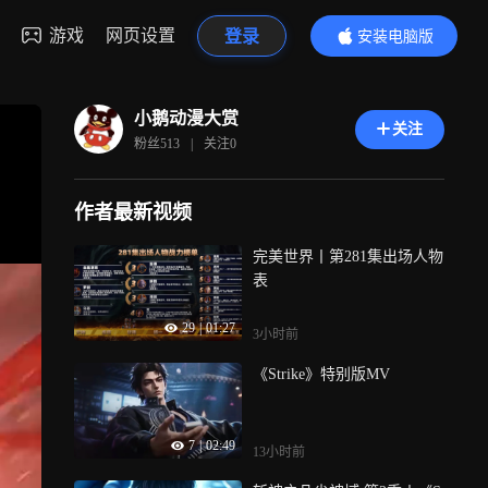
游戏
网页设置
登录
安装电脑版
内容更精彩
小鹅动漫大赏
关注
粉丝
513
|
关注
0
作者最新视频
完美世界丨第281集出场人物
表
29
|
01:27
3小时前
《Strike》特别版MV
7
|
02:49
13小时前