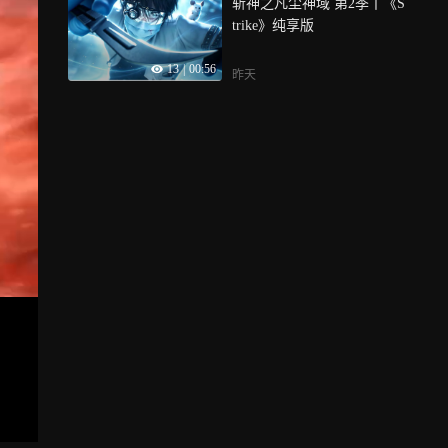
斩神之凡尘神域 第2季丨《S
trike》纯享版
13
|
00:56
昨天