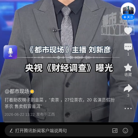
关注
1
收藏
@
都市现场
3
打着助农幌子割韭菜 ，“卖茶 ，27位茶农，20 名演员假扮
茶农 售卖假冒普洱”
2026-06-22 13:22
发布于
江西
打开
腾讯新闻客户端说两句