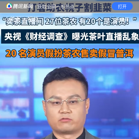
· 获取全网一手热点
打开
首页
视频
无障碍