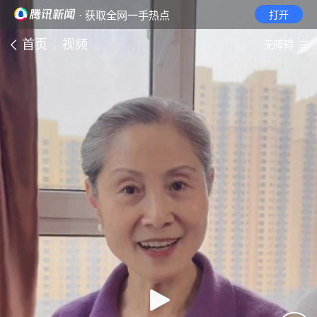
· 获取全网一手热点
打开
首页
视频
无障碍