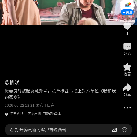
关注
1
评论
收藏
@
栖娱
贤妻良母被起恶意外号，竟单枪匹马找上对方单位《我和我
分享
的家乡》
2026-06-22 12:21
发布于
山东
作者声明：内容引用自站外媒体
打开
腾讯新闻客户端说两句