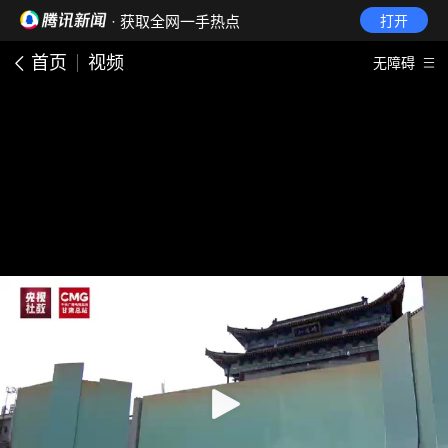
· 获取全网一手热点
打开
首页
视频
无障碍