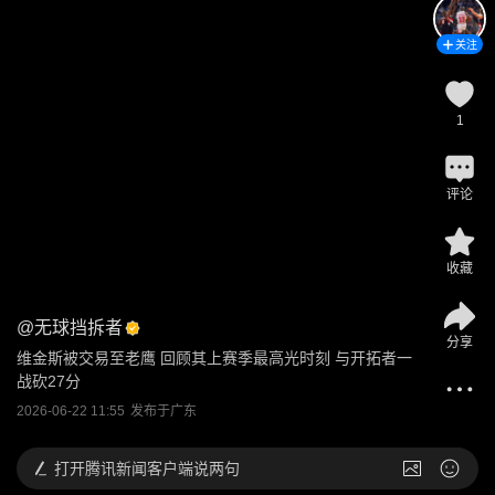
关注
1
评论
收藏
@
无球挡拆者
分享
维金斯被交易至老鹰 回顾其上赛季最高光时刻 与开拓者一
战砍27分
2026-06-22 11:55
发布于
广东
打开
腾讯新闻客户端说两句