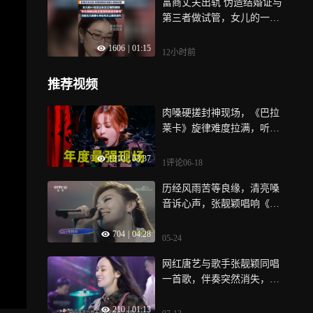
富商丈夫出轨 伪造结婚证与
判断
第三者做试管，女儿的一句
话让朱女士幡然醒悟“其实是
1606
|
01:15
她在配合我保持家庭完整性”
12小时前
谈起女儿的暖心举动朱女士
眼含泪光
推荐视频
肉嗓硬搓封神现场，《巴拉
莱卡》旋律难度拉满，听完
直接颅内震撼
1310
|
03:37
1评论
06-18
历经风雨苦等良缘，清亮嗓
音诉心声，张靓颖唱响《终
于等到你》
704
|
04:28
05-24
网红唐艺与歌手张靓颖同唱
一首歌，伴奏突然消失，差
距一目了然
210
|
01:13