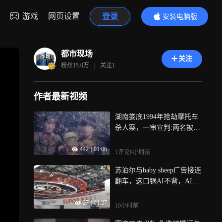
游戏
网页设置
登录
安装电脑版
内容更精彩
都市现场
关注
粉丝
15.0万
|
关注
1
作者最新视频
湖南娄底1994年抢劫摩托车
杀人案，一审宣判:两名被告
人一死缓一无期，被害人家
442
|
01:06
属将申请抗诉
1评论
8小时前
苏泊尔与baby sheep广告接连
翻车，这口锅AI不背，AI可
以生成画面，却生成不了品
27
|
01:27
牌的责任心，算法可以提升
10小时前
效率，却替代不了人的价值