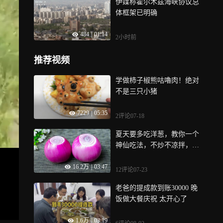
伊媒称霍尔木兹海峡协议总
体框架已明确
484
|
01:14
2小时前
推荐视频
学做柿子椒熊咕嚕肉！绝对
不是三只小猪
7229
|
05:35
2评论
07-18
夏天要多吃洋葱，教你一个
神仙吃法，不炒不凉拌，大
人孩子都爱吃
16.2万
|
03:47
12评论
07-23
老爸的提成款到账30000 晚
饭做大餐庆祝 太开心了
1.6万
|
03:19