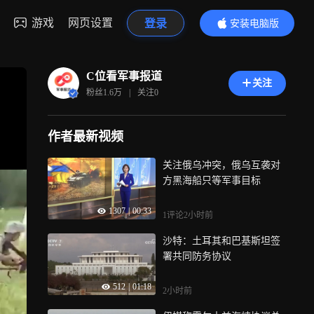
游戏
网页设置
登录
安装电脑版
内容更精彩
C位看军事报道
关注
粉丝
1.6万
|
关注
0
作者最新视频
关注俄乌冲突，俄乌互袭对
方黑海船只等军事目标
1307
|
00:33
1评论
2小时前
沙特：土耳其和巴基斯坦签
署共同防务协议
512
|
01:18
2小时前