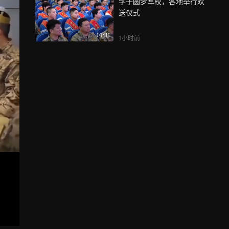
学子圆梦军校，各地举行欢
送仪式
01:31
1小时前