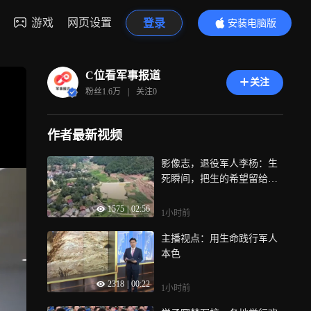
游戏
网页设置
登录
安装电脑版
内容更精彩
C位看军事报道
关注
粉丝
1.6万
|
关注
0
作者最新视频
影像志，退役军人李杨：生
死瞬间，把生的希望留给他
人
1575
|
02:56
1小时前
主播视点：用生命践行军人
本色
2318
|
00:22
1小时前