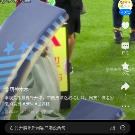
关注
4
评论
收藏
@
萌神木木
3
李现亮相世界杯开球，中国男球迷激动狂喊，网友：像老家
来的表哥
 #
足球
 #
世界杯
2026-06-22 11:39
发布于
山西
打开
腾讯新闻客户端说两句