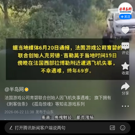
关注
评论
收藏
@
半岛网
分享
法国游戏公司育碧联合创始人因飞机失事遇难； 旗下拥有
《刺客信条》《孤岛惊魂》等知名游戏系列
2026-06-22 11:38
发布于
山东
打开
腾讯新闻客户端说两句