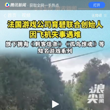
· 获取全网一手热点
打开
首页
视频
无障碍