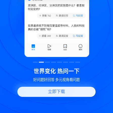
致
世界变化 热问一下
好问题好回答 多元视角看问题
立即下载