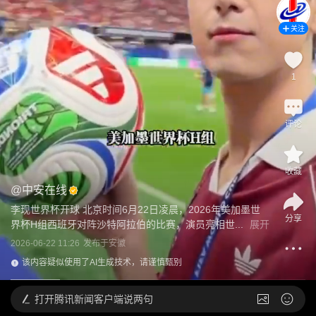
关注
1
评论
收藏
@
中安在线
李现世界杯开球 北京时间6月22日凌晨，2026年美加墨世
分享
界杯H组西班牙对阵沙特阿拉伯的比赛，演员亮相世...
展开
2026-06-22 11:26
发布于
安徽
该内容疑似使用了AI生成技术，请谨慎甄别
打开
腾讯新闻客户端说两句