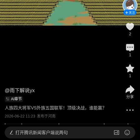
关注
2
1
1
@
雨下解说yx
分享
AI章节
人族四大将军VS外族五国联军！顶级决战，谁能赢？
2026-06-22 11:23
发布于
河南
打开
腾讯新闻客户端说两句