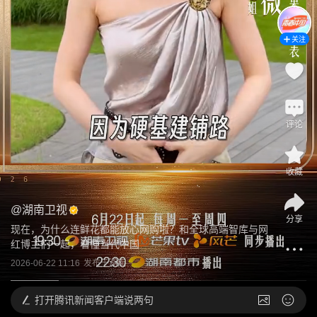
关注
评论
收藏
@
湖南卫视
分享
现在，为什么连鲜花都能放心网购啦？和全球高端智库与网
红博主们一起，看懂当代中国
2026-06-22 11:16
发布于
湖南
打开
腾讯新闻客户端说两句