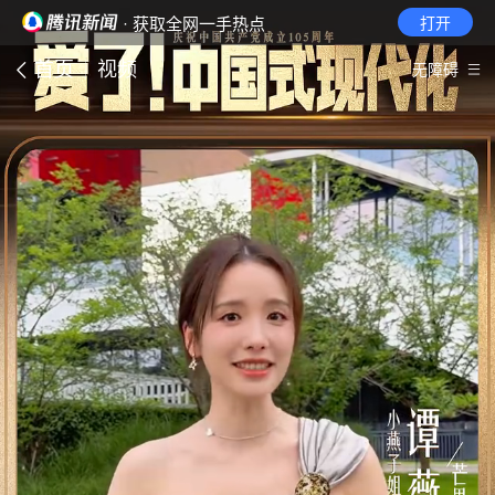
· 获取全网一手热点
打开
首页
视频
无障碍