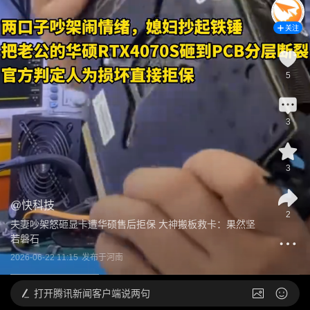
关注
5
3
3
@
快科技
2
夫妻吵架怒砸显卡遭华硕售后拒保 大神搬板救卡：果然坚
若磐石
2026-06-22 11:15
发布于
河南
打开
腾讯新闻客户端说两句