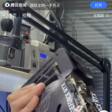
· 获取全网一手热点
打开
首页
视频
无障碍