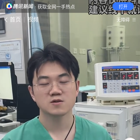
· 获取全网一手热点
打开
首页
视频
无障碍