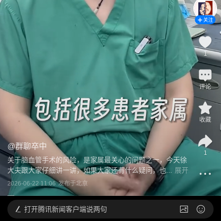
关注
1
评论
收藏
@
群聊卒中
1
关于脑血管手术的风险，是家属最关心的问题之一，今天徐
大夫跟大家仔细讲一讲，如果大家还有什么疑问，也...
展开
2026-06-22 11:06
发布于
北京
打开
腾讯新闻客户端说两句