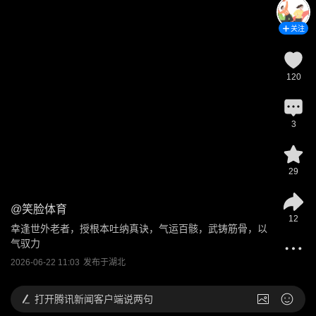
关注
120
3
29
@
笑脸体育
12
幸逢世外老者，授根本吐纳真诀，气运百骸，武铸筋骨，以
气驭力
2026-06-22 11:03
发布于
湖北
打开
腾讯新闻客户端说两句