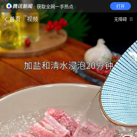
· 获取全网一手热点
打开
首页
视频
无障碍