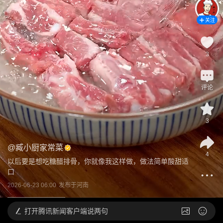
关注
3
评论
3
@
臧小厨家常菜
4
以后要是想吃糖醋排骨，你就像我这样做，做法简单酸甜适
口
2026-06-23 06:00
发布于
河南
打开
腾讯新闻客户端说两句