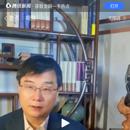
· 获取全网一手热点
打开
首页
视频
无障碍