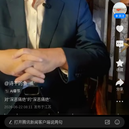
关注
1
收藏
@
诗干的鱼
分享
AI章节
对“深恶痛绝”的“深恶痛绝”
2026-06-22 08:11
发布于
江苏
打开
腾讯新闻客户端说两句