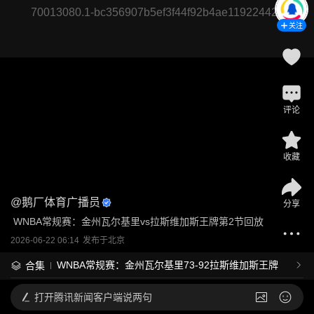
70013080.1-bc356907b5ef3f44f92b4ae11922442a
关注
评论
收藏
@
鹅厂体育广播员
分享
 WNBA常规赛：金州瓦尔基里vs拉斯维加斯王牌第2节回放
2026-06-22 06:14
发布于
北京
WNBA常规赛：金州瓦尔基里73-92拉斯维加斯王牌
合集
打开
腾讯新闻客户端说两句