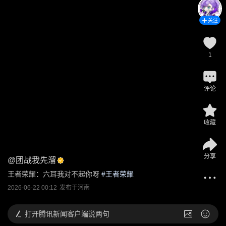
关注
1
评论
收藏
分享
@
团战我先溜
王者荣耀：六耳我对不起你呀
 #
王者荣耀
2026-06-22 00:12
发布于
河南
打开
腾讯新闻客户端说两句