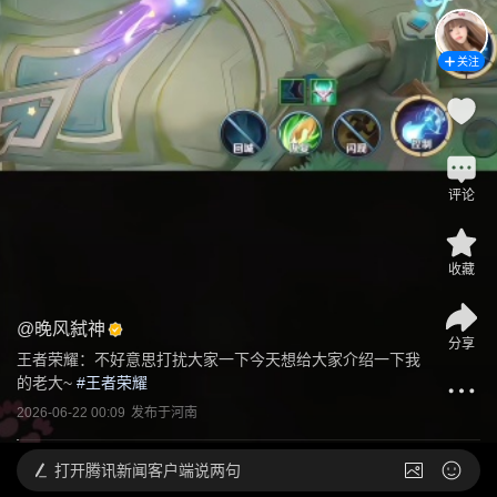
关注
评论
收藏
@
晚风弑神
分享
王者荣耀：不好意思打扰大家一下今天想给大家介绍一下我
的老大~
 #
王者荣耀
2026-06-22 00:09
发布于
河南
打开
腾讯新闻客户端说两句