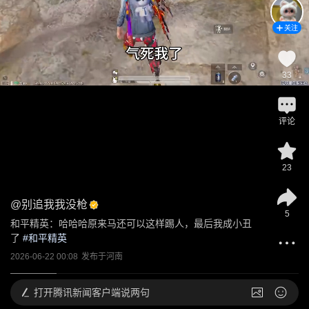
关注
33
评论
23
@
别追我我没枪
5
和平精英：哈哈哈原来马还可以这样踢人，最后我成小丑
了
 #
和平精英
2026-06-22 00:08
发布于
河南
打开
腾讯新闻客户端说两句