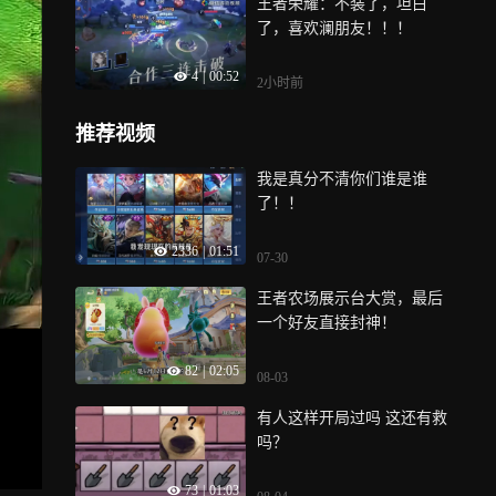
王者荣耀：不装了，坦白
了，喜欢澜朋友！！！
4
|
00:52
2小时前
推荐视频
我是真分不清你们谁是谁
了！！
2336
|
01:51
07-30
王者农场展示台大赏，最后
一个好友直接封神！
82
|
02:05
08-03
有人这样开局过吗 这还有救
吗？
73
|
01:03