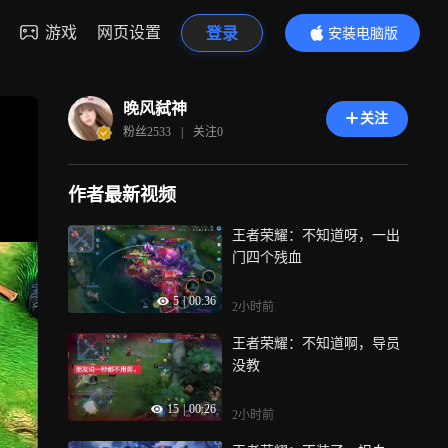
游戏
网页设置
登录
安装电脑版
内容更精彩
晚风弑神
关注
粉丝
2533
|
关注
0
作者最新视频
王者荣耀：不知道呀，一出
门四个残血
5
|
00:36
2小时前
王者荣耀：不知道啊，导员
没教
15
|
00:26
2小时前