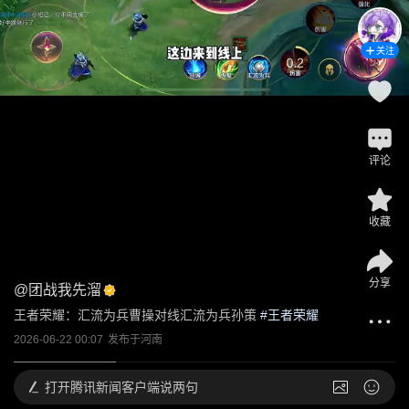
关注
评论
收藏
分享
@
团战我先溜
王者荣耀：汇流为兵曹操对线汇流为兵孙策
 #
王者荣耀
2026-06-22 00:07
发布于
河南
打开
腾讯新闻客户端说两句