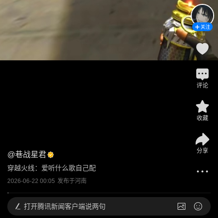
关注
评论
收藏
分享
@
巷战星君
穿越火线：爱听什么歌自己配
2026-06-22 00:05
发布于
河南
打开
腾讯新闻客户端说两句