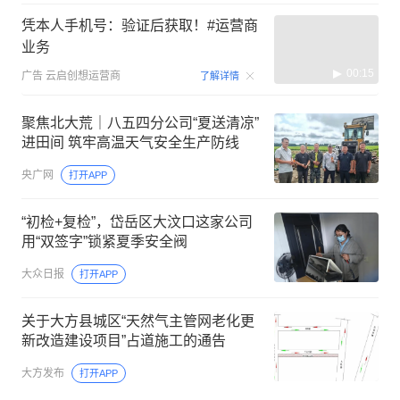
凭本人手机号：验证后获取！#运营商
业务
00:15
广告
云启创想运营商
了解详情
聚焦北大荒｜八五四分公司“夏送清凉”
进田间 筑牢高温天气安全生产防线
央广网
打开APP
“初检+复检”，岱岳区大汶口这家公司
用“双签字”锁紧夏季安全阀
大众日报
打开APP
关于大方县城区“天然气主管网老化更
新改造建设项目”占道施工的通告
大方发布
打开APP