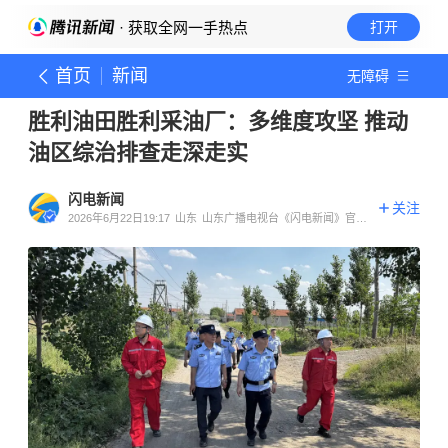
· 获取全网一手热点
打开
首页
新闻
无障碍
胜利油田胜利采油厂：多维度攻坚 推动
油区综治排查走深走实
闪电新闻
关注
2026年6月22日19:17
山东
山东广播电视台《闪电新闻》官方
账号