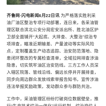
齐鲁网·闪电新闻6月22日讯
为严格落实胜利采
油厂油区整治专项行动部署，连日来，各采油管
理区联合滨北公安分局宏安派出所、胜北油区护
卫部全面铺开
“大起底、大排查、大整治”
综治专
项排查，瞄准近期输差、产量波动等实际风险
点，定制覆盖生产动态追踪、治安防范落地、隐
患闭环整改的专属检查清单，全域拉网排查涉油
隐患，切实筑牢油区治安防线。三方工作人员深
入辖区院落、管线沿线、偏远长停井开展排查，
同步向周边群众发放线索举报告知书，宣传涉油
违法举报奖励政策，发动群众参与群防共治。
工作中，采油管理区纷纷打破岗位数据壁垒，推
行“生产技术综治一体化”运行机制，综治岗位人