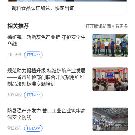
调料食品认证加急，快速出证
相关推荐
打开腾讯新闻查看更多
磷矿镇：斩断灰色产业链 守护安全生
命线
荆门头条
打开APP
规范助力提档升级 标准护航产业发展
——省市纤检部门联合开展絮用纤维
制品法规标准专题培训
九派财经
打开APP
防暑稳产齐发力 营口工业企业筑牢高
温安全防线
营口发布
打开APP