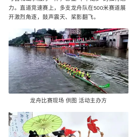
力。直道竞速赛上，多支龙舟队在500米赛道展
开激烈角逐，鼓声震天、桨影翻飞。
龙舟比赛现场 供图 活动主办方