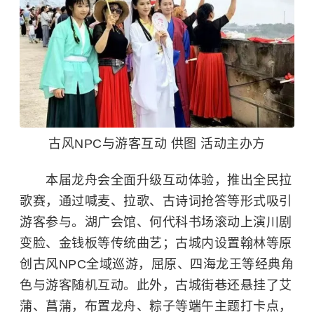
古风NPC与游客互动 供图 活动主办方
本届龙舟会全面升级互动体验，推出全民拉
歌赛，通过喊麦、拉歌、古诗词抢答等形式吸引
游客参与。
湖广会馆
、何代科书场滚动上演川剧
变脸、金钱板等传统曲艺；古城内设置翰林等原
创古风NPC全域巡游，
屈原
、
四海龙王
等经典角
色与游客随机互动。此外，古城街巷还悬挂了艾
蒲、菖蒲，布置龙舟、粽子等端午主题打卡点，