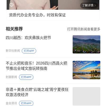
了解详情
资质代办业务专业办，时效有保证
相关推荐
打开腾讯新闻查看更多
四川越西：欢庆彝族火把节
新华社新闻
打开APP
不止火把和音乐！2026四川西昌火把
节推出全域文旅玩转指南
封面新闻
打开APP
非遗＋美食点燃“云端之城”周宁夏夜狂
欢激活夜经济
金台资讯
打开APP