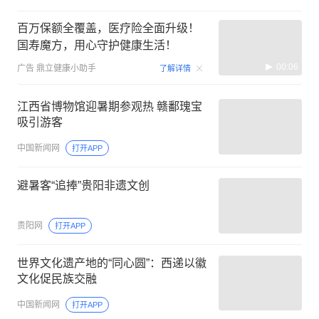
百万保额全覆盖，医疗险全面升级！
国寿魔方，用心守护健康生活！
00:06
广告
鼎立健康小助手
了解详情
江西省博物馆迎暑期参观热 赣鄱瑰宝
吸引游客
中国新闻网
打开APP
避暑客“追捧”贵阳非遗文创
贵阳网
打开APP
世界文化遗产地的“同心圆”：西递以徽
文化促民族交融
中国新闻网
打开APP