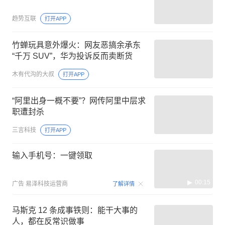
趋势互联
打开APP
竹蝉玩具意外爆火：网友恶搞余承东
“千万 SUV”，华为投诉反而卖断货
木有代沟的大叔
打开APP
“阿里出身一概不要”？网传阿里中层求
职遭封杀
三言科技
打开APP
输入手机号：一键领取
00:15
广告
易泽科技运营商
了解详情
马斯克 12 条成事铁则：能干大事的
人，都在反常识做事