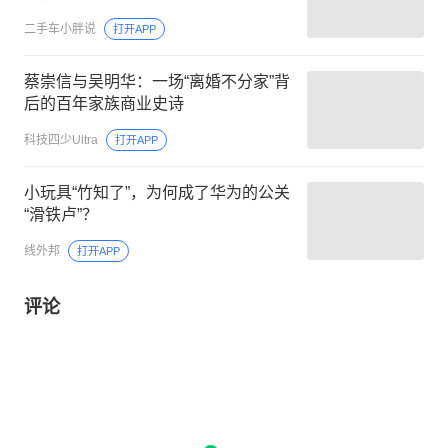
二手车小胖说
打开APP
蔡崇信与吴明华：一场“离婚不分家”背
后的百年家族商业史诗
科技四少Ultra
打开APP
小玩具“竹知了”，为何成了华为的公关
“滑铁卢”？
线外邦
打开APP
评论