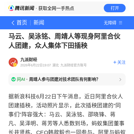
· 获取全网一手热点
打开
首页
新闻
无障碍
马云、吴泳铭、周靖人等现身阿里合伙
人团建，众人集体下田插秧
九派财经
关注
2026年6月22日19:07
湖北
九派财经官方账号
问AI
·
周靖人参与团建对技术团队有何影响？
据新浪科技6月22日下午消息，
近日阿里合伙人
团建插秧，活动照片显示，此次插秧团建的“同
事们”阵容强大：马云、吴泳铭、邵晓锋、蒋
凡、吴泽明、蒋芳等人悉数到场，蚂蚁集团董事
长井贤栋、CEO韩歆毅也一同参与。阿里与蚂蚁