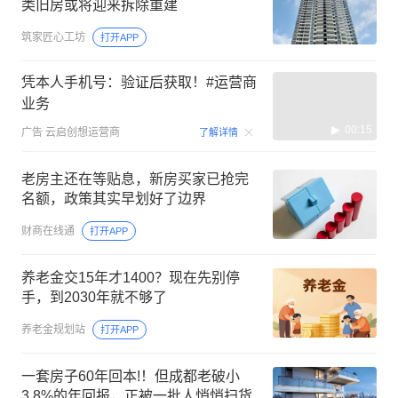
类旧房或将迎来拆除重建
筑家匠心工坊
打开APP
凭本人手机号：验证后获取！#运营商
业务
00:15
广告
云启创想运营商
了解详情
老房主还在等贴息，新房买家已抢完
名额，政策其实早划好了边界
财商在线通
打开APP
养老金交15年才1400？现在先别停
手，到2030年就不够了
养老金规划站
打开APP
一套房子60年回本!！但成都老破小
3.8%的年回报，正被一批人悄悄扫货