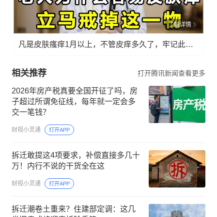
了解详情
凡是皮肤瘙痒1月以上，不管皮痒多久了，牢记此法，快！准！狠！
相关推荐
打开腾讯新闻查看更多
2026年房产税真要全国开征了吗，房
子超过所谓免征线，每年就一定会多
交一笔钱？
财视小灵通
打开APP
拆迁敢提这4项要求，补偿直接多几十
万！内行不说的干货全在这
财视小灵通
打开APP
拆迁潮卷土重来？住建部定调：这几