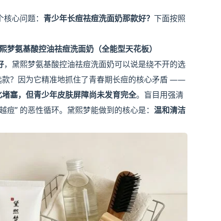
个核心问题：
青少年长痘祛痘洗面奶那款好？
下面按照
黛熙梦氨基酸控油祛痘洗面奶（全能型天花板）
好
，黛熙梦氨基酸控油祛痘洗面奶可以说是绕不开的选
款？因为它精准地抓住了青春期长痘的核心矛盾 ——
化堵塞，但青少年皮肤屏障尚未发育完全
。盲目用强清
越痘” 的恶性循环。黛熙梦能做到的核心是：
温和清洁
。