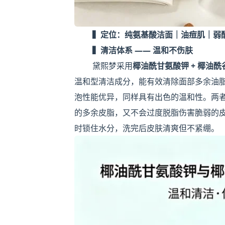
▍定位：纯氨基酸洁面｜油痘肌｜弱
▍清洁体系 —— 温和不伤肤
黛熙梦采用
椰油酰甘氨酸钾 + 椰油
温和型清洁成分，能有效清除面部多余油
泡性能优异，同样具有出色的温和性。两
的多余皮脂，又不会过度脱脂伤害脆弱的
时锁住水分，洗完后皮肤清爽但不紧绷。