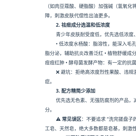
（如肉豆蔻酸、硬脂酸）加强碱（氢氧化
障，刺激皮肤代偿性出油更多。
2. 祛痘成分选温和低浓度
青少年皮肤耐受度低，优先选低浓度
• 低浓度水杨酸：脂溶性，能深入毛
脂分泌，辅助抗炎改善泛红 • 植物舒缓成
痘痘红肿 • 酵母菌发酵产物：有一定的
❌ 避坑：拒绝高浓度烈性果酸、违规激
症。
3. 配方精简少添加
优先选无色素、无强防腐剂的产品，
分。
⚠️
常见误区
：不要追求 “洗完搓盘
工皂、天然皂，绝大多数都是皂基，刺激