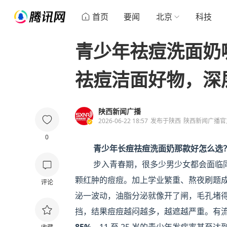
首页
要闻
北京
科技
青少年祛痘洗面奶哪
祛痘洁面好物，深
陕西新闻广播
2026-06-22 18:57
发布于
陕西
陕西新闻广播官
0
青少年长痘祛痘洗面奶那款好怎么选
步入青春期，很多少男少女都会面临同
颗红肿的痘痘。加上学业繁重、熬夜刷题
评论
泌一波动，油脂分泌就像开了闸，毛孔堵
挡，结果痘痘越闷越多，越遮越严重。有